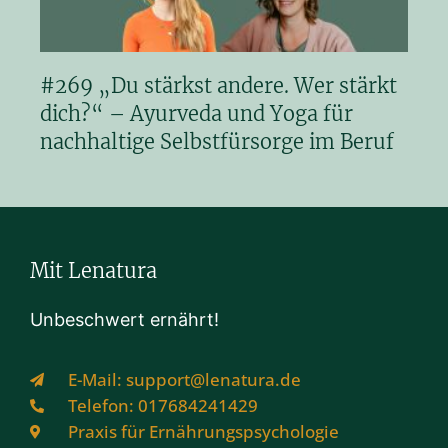
#269 „Du stärkst andere. Wer stärkt
dich?“ – Ayurveda und Yoga für
nachhaltige Selbstfürsorge im Beruf
Mit Lenatura
Unbeschwert ernährt!
E-Mail: support@lenatura.de
Telefon: 017684241429
Praxis für Ernährungspsychologie